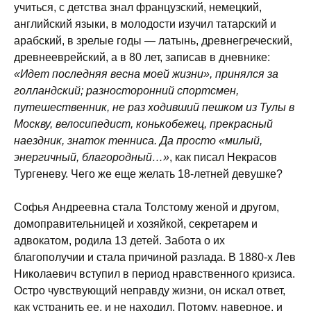
учиться, с детства знал французский, немецкий,
английский языки, в молодости изучил татарский и
арабский, в зрелые годы — латынь, древнегреческий,
древнееврейский, а в 80 лет, записав в дневнике:
«Идет последняя весна моей жизни», принялся за
голландский; разносторонний спортсмен,
путешественник, не раз ходивший пешком из Тулы в
Москву, велосипедист, конькобежец, прекрасный
наездник, знаток тенниса. Да просто «милый,
энергичный, благородный…»
, как писал Некрасов
Тургеневу. Чего же еще желать 18-летней девушке?
Софья Андреевна стала Толстому женой и другом,
домоправительницей и хозяйкой, секретарем и
адвокатом, родила 13 детей. Забота о их
благополучии и стала причиной разлада. В 1880-х Лев
Николаевич вступил в период нравственного кризиса.
Остро чувствующий неправду жизни, он искал ответ,
как устранить ее, и не находил. Потому, наверное, и