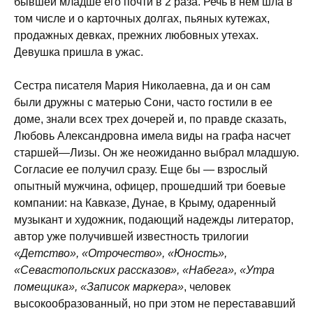
бывшей младше его почти в 2 раза. Речь в нем шла в
том числе и о карточных долгах, пьяных кутежах,
продажных девках, прежних любовных утехах.
Девушка пришла в ужас.
Сестра писателя Мария Николаевна, да и он сам
были дружны с матерью Сони, часто гостили в ее
доме, знали всех трех дочерей и, по правде сказать,
Любовь Александровна имела виды на графа насчет
старшей—Лизы. Он же неожиданно выбрал младшую.
Согласие ее получил сразу. Еще бы — взрослый
опытный мужчина, офицер, прошедший три боевые
компании: на Кавказе, Дунае, в Крыму, одаренный
музыкант и художник, подающий надежды литератор,
автор уже получившей известность трилогии
«Детство», «Отрочество», «Юность»,
«Севастопольских рассказов», «Набега», «Утра
помещика», «Записок маркера»
, человек
высокообразованный, но при этом не перестававший