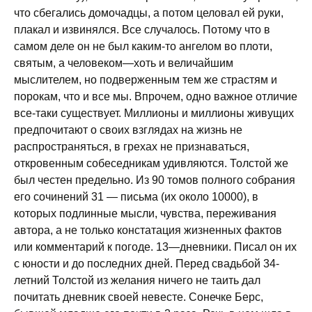
что сбегались домочадцы, а потом целовал ей руки,
плакал и извинялся. Все случалось. Потому что в
самом деле он не был каким-то ангелом во плоти,
святым, а человеком—хоть и величайшим
мыслителем, но подверженным тем же страстям и
порокам, что и все мы. Впрочем, одно важное отличие
все-таки существует. Миллионы и миллионы живущих
предпочитают о своих взглядах на жизнь не
распространяться, в грехах не признаваться,
откровенным собеседникам удивляются. Толстой же
был честен предельно. Из 90 томов полного собрания
его сочинений 31 — письма (их около 10000), в
которых подлинные мысли, чувства, переживания
автора, а не только констатация жизненных фактов
или комментарий к погоде. 13—дневники. Писал он их
с юности и до последних дней. Перед свадьбой 34-
летний Толстой из желания ничего не таить дал
почитать дневник своей невесте. Сонечке Берс,