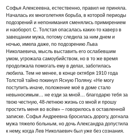
Софья Алексеевна, естественно, правил не приняла.
Началась их многолетняя борьба, в которой периоды
подозрений и непонимания сменялись примирением
и наоборот. С. Толстая опасалась каких-то каверз в
завещании мужа, потому следила за ним днем и
ночью, имела даже, по подозрению Льва
Николаевича, мысль выставить его ослабевшим
умом, угрожала самоубийством, но в то же время
продолжала помогать ему в делах, заботилась
любила. Тем не менее, в конце октября 1910 года
Толстой тайно покинул Ясную Поляну. «Не могу
поступить иначе, положение моё в доме стало
невыносимым… не езди за мной… благодарю тебя за
твою честную, 48-летнюю жизнь со мной и прошу
простить меня во всём» – говорилось в оставленной
записке. Софья Андреевна бросилась дорогу, догнала
мужа тяжело больным, но дочь Александра допустила
к нему, когда Лев Николаевич был уже без сознания.