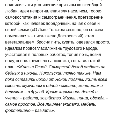
появились эти утопические призывы ко всеобщей
любви, идея непротивления злу насилием, теория
самовоспитания и самоограничения, претворение
которой, как человек порядочный, начал с себя и
своей семьи («О Льве Толстом слышно, он совсем
помешался» – писал жене Достоевский), стал
вегетарианцем, бросил пить, курить, одевался просто,
идеалом провозгласил жизнь трудового народа,
участвовал в полевых работах, топил печь, возил
воду, освоил ремесло сапожника, составил такой
план:
«Жить в Ясной, Самарский доход отдать на
бедных и школы, Никольский точно так же. Нам
пока оставить доход от Ясной поляны. Жить всем
вместе: мужчинам в одной комнате, женщинам и
девочкам – в другой. Кроме кормления детей и
учения – работа, хозяйство. Жизнь, пища, одежда –
самое простое. Всё лишнее: экипажи, мебель,
фортепиано – раздать».