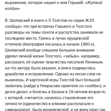
выражение, которое нашел о нем Горький:
«Жуткий
колдун»
В. Шкловский в книге о Л.Толстом из серии ЖЗЛ
сообщал, что при встречах Горького и Толстого
разговоры на темы похоти и распутства занимали не
последнее место. Греясь в лучах хрущевской
оттепели (биография писалась в начале 1960-х),
Шкловский вообще слишком большое внимание
уделил личной жизни Толстого, «забыв», например,
рассказать об оценке творчества писателя Лениным,
на что автору было указано, и книга подверглась
доработке и исправлению. Однако из песни слов не
выкинешь. И карточной игры Толстой был большой
любитель (найдя в Некрасове приятеля по «хобби»), и
долги делал, и болезнь в Казани в 19-летнем возрасте,
с которой, считается, началось становление его
личности (одиночество в клинике располагало к
самоанализу), была венерической, и на жену орал так,