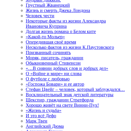
Грустный Жванецкий
Жизнь и смерть Джека Лондона
Человек чести
Некоторые факты из жизни Александра
Ивановича Куприна
Долгая жизнь романа о Белом ките
«Какой-то Мольер»
Опередившая своё время
Несколько фактов из жизни К.Паустовского
Призванный сочинять
Моряк, писатель, гражданин
Обыкновенный Стивенсон
«…В сиянии добрых слов и добрых дел»
О «Войне и мире» ни слова
О футболе с любовью
«Госпожа Бовари» и ее автор
Стефан Цвейг – человек, который заблуждался…
Восклицательный знак детской литературы
Шекспир, гражданин Стратфорда
Хорошо живёт на свете Винни-Пух!
«Жизнь и судьба»
И это всё Дефо
Марк Твен
Английский Дюма