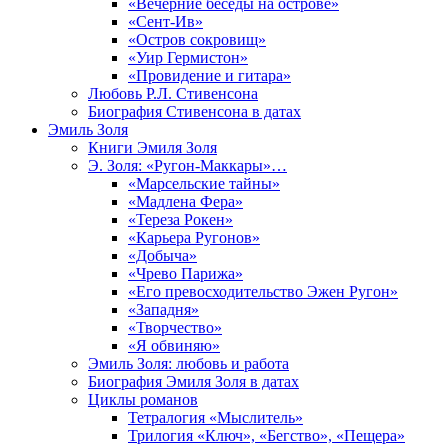
«Вечерние беседы на острове»
«Сент-Ив»
«Остров сокровищ»
«Уир Гермистон»
«Провидение и гитара»
Любовь Р.Л. Стивенсона
Биография Стивенсона в датах
Эмиль Золя
Книги Эмиля Золя
Э. Золя: «Ругон-Маккары»…
«Марсельские тайны»
«Мадлена Фера»
«Тереза Рокен»
«Карьера Ругонов»
«Добыча»
«Чрево Парижа»
«Его превосходительство Эжен Ругон»
«Западня»
«Творчество»
«Я обвиняю»
Эмиль Золя: любовь и работа
Биография Эмиля Золя в датах
Циклы романов
Тетралогия «Мыслитель»
Трилогия «Ключ», «Бегство», «Пещера»