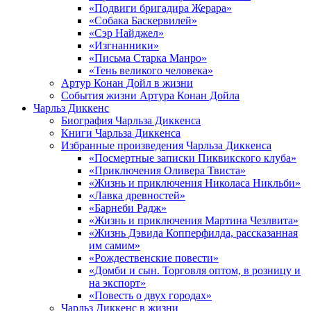
«Подвиги бригадира Жерара»
«Собака Баскервилей»
«Сэр Найджел»
«Изгнанники»
«Письма Старка Манро»
«Тень великого человека»
Артур Конан Дойл в жизни
События жизни Артура Конан Дойла
Чарльз Диккенс
Биография Чарльза Диккенса
Книги Чарльза Диккенса
Избранные произведения Чарльза Диккенса
«Посмертные записки Пиквикского клуба»
«Приключения Оливера Твиста»
«Жизнь и приключения Николаса Никльби»
«Лавка древностей»
«Барнеби Радж»
«Жизнь и приключения Мартина Чезлвита»
«Жизнь Дэвида Копперфилда, рассказанная
им самим»
«Рождественские повести»
«Домби и сын. Торговля оптом, в розницу и
на экспорт»
«Повесть о двух городах»
Чарльз Диккенс в жизни