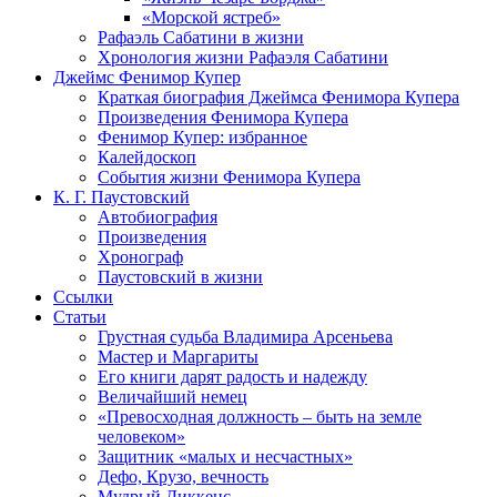
«Морской ястреб»
Рафаэль Сабатини в жизни
Хронология жизни Рафаэля Сабатини
Джеймс Фенимор Купер
Краткая биография Джеймса Фенимора Купера
Произведения Фенимора Купера
Фенимор Купер: избранное
Калейдоскоп
События жизни Фенимора Купера
К. Г. Паустовский
Автобиография
Произведения
Хронограф
Паустовский в жизни
Ссылки
Статьи
Грустная судьба Владимира Арсеньева
Мастер и Маргариты
Его книги дарят радость и надежду
Величайший немец
«Превосходная должность – быть на земле
человеком»
Защитник «малых и несчастных»
Дефо, Крузо, вечность
Мудрый Диккенс