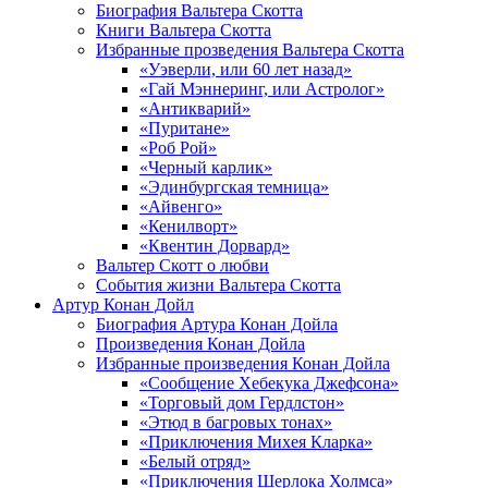
Биография Вальтера Скотта
Книги Вальтера Скотта
Избранные прозведения Вальтера Скотта
«Уэверли, или 60 лет назад»
«Гай Мэннеринг, или Астролог»
«Антикварий»
«Пуритане»
«Роб Рой»
«Черный карлик»
«Эдинбургская темница»
«Айвенго»
«Кенилворт»
«Квентин Дорвард»
Вальтер Скотт о любви
События жизни Вальтера Скотта
Артур Конан Дойл
Биография Артура Конан Дойла
Произведения Конан Дойла
Избранные произведения Конан Дойла
«Сообщение Хебекука Джефсона»
«Торговый дом Гердлстон»
«Этюд в багровых тонах»
«Приключения Михея Кларка»
«Белый отряд»
«Приключения Шерлока Холмса»