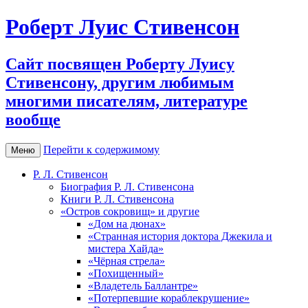
Роберт Луис Стивенсон
Сайт посвящен Роберту Луису
Стивенсону, другим любимым
многими писателям, литературе
вообще
Перейти к содержимому
Меню
Р. Л. Стивенсон
Биография Р. Л. Стивенсона
Книги Р. Л. Стивенсона
«Остров сокровищ» и другие
«Дом на дюнах»
«Странная история доктора Джекила и
мистера Хайда»
«Чёрная стрела»
«Похищенный»
«Владетель Баллантре»
«Потерпевшие кораблекрушение»