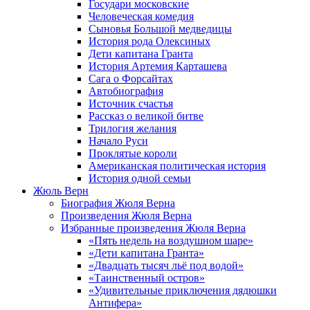
Государи московские
Человеческая комедия
Сыновья Большой медведицы
История рода Олексиных
Дети капитана Гранта
История Артемия Карташева
Сага о Форсайтах
Автобиография
Источник счастья
Рассказ о великой битве
Трилогия желания
Начало Руси
Проклятые короли
Американская политическая история
История одной семьи
Жюль Верн
Биография Жюля Верна
Произведения Жюля Верна
Избранные произведения Жюля Верна
«Пять недель на воздушном шаре»
«Дети капитана Гранта»
«Двадцать тысяч льё под водой»
«Таинственный остров»
«Удивительные приключения дядюшки
Антифера»