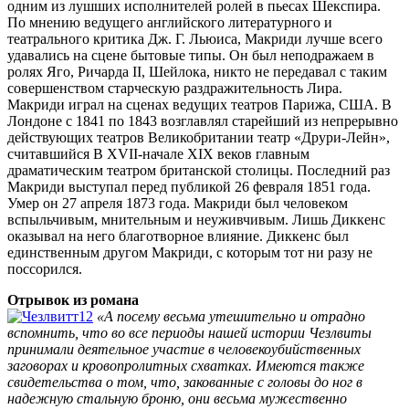
одним из лушших исполнителей ролей в пьесах Шекспира.
По мнению ведущего английского литературного и
театрального критика Дж. Г. Льюиса, Макриди лучше всего
удавались на сцене бытовые типы. Он был неподражаем в
ролях Яго, Ричарда II, Шейлока, никто не передавал с таким
совершенством старческую раздражительность Лира.
Макриди играл на сценах ведущих театров Парижа, США. В
Лондоне с 1841 по 1843 возглавлял старейший из непрерывно
действующих театров Великобритании театр «Друри-Лейн»,
считавшийся В XVII-начале XIX веков главным
драматическим театром британской столицы. Последний раз
Макриди выступал перед публикой 26 февраля 1851 года.
Умер он 27 апреля 1873 года. Макриди был человеком
вспыльчивым, мнительным и неуживчивым. Лишь Диккенс
оказывал на него благотворное влияние. Диккенс был
единственным другом Макриди, с которым тот ни разу не
поссорился.
Отрывок из романа
«А посему весьма утешительно и отрадно
вспомнить, что во все периоды нашей истории Чезлвиты
принимали деятельное участие в человекоубийственных
заговорах и кровопролитных схватках. Имеются также
свидетельства о том, что, закованные с головы до ног в
надежную стальную броню, они весьма мужественно