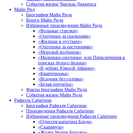
События жизни Чарльза Диккенса
Майн Рид
Биография Майн Рида
Книги Майн Рида
Избранные произведения Майн Рида
«Вольные стрелки»
«Охотники за скальпами»
«Жилище в пустыне»
«Охотники за растениями»
«Морской волчонок»
«Мальчики-охотники, или Приключения в
поисках белого бизона»
«В дебрях Южной Африки»
«Квартеронка»
«Всадник без головы»
«Белая перчатка»
Факты биографии Майн Рида
События жизни Майн Рида
Рафаэль Сабатини
Биография Рафаэля Сабатини
Произведения Рафаэля Сабатини
Избранные произведения Рафаэля Сабатини
«Одиссея капитана Блада»
«Скарамуш»
«Жизнь Чезаре Борджа»