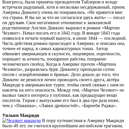
Конгресса, были приняты президентом Тайлером и всюду
встречали радушный, хотя и несколько несдержанный, прием.
Америка Диккенсу очень не понравилась. «Не нравится мне
эта страна. Я бы ни за что не согласился здесь жить» — писал
он друзьям. Свое негативное отношение к заокеанской
родственнице Англии Диккенс выразил в романе «Мартин
Чезлвит». Начал писать его в 1842 году. В январе 1843 года
появился в печати первый выпуск, в июне 1844 — последний.
Часть действия романа происходит в Америке, и описана она,
точнее её народ, в самых карикатурных тонах. Автор
обвиняет американцев в скупости, лицемерии, порочности,
порицает за алчность, поощрение рабства, попрание
человеческих свобод. Когда в Америке прочли «Мартина
Чезлвита», разразилась буря. Диккенсу приходили сотни
писем с оскорблениями и бранью. Дело дошло до того, что
Диккенс не решился лично проводить своего друга, актёра
Макриди в американское турне, чтобы своей связью с ним не
навлечь на него опасность. Между тем, «Мартин Чезлвит» не
вызвал такого интереса у публики, как предыдущие вещи
писателя. Тираж с выпусками его был в два-три раза ниже,
чем у «Пиквика», «Лавки древностей», «Барнеби Раджа».
Уильям Макриди
В пору путешествия в Америку Макриди
было 49 лет, он считался крупнейшим английским трагиком,