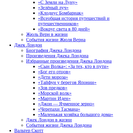
«С Земли на Луну»
«Зелёный луч»
«Клодиус Бомбарнак»
«Всеобщая история путешествий и
путешественников»
«Вокруг света в 80 дней»
Жюль Верн в жизни
События жизни Жюля Верна
Джек Лондон
Биография Джека Лондона
Произведения Джека Лондона
Избранные произведения Джека Лондона
«Сын Волка»: «За тех, кто в пути»
«Бог его отцов»
«Дети мороза»
«Тайфун у берегов Японии»
«Зов предков»
«Морской волк»
«Мартин Иден»
«Джон — Ячменное зерно»
«Черепахи Тасмана»
«Маленькая хозяйка большого дома»
Джек Лондон в жизни
События жизни Джека Лондона
Вальтер Скотт