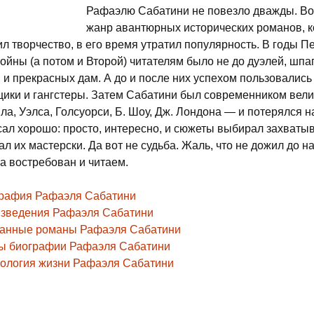
ила и
«Одиссея капитана
Рафаэлю Сабатини не повезло дважды. Во
а»
Фенимор Купер:
Блада»
«Карьера Ругонов»
«Дети капитана
Паустовский в жизни
Вальтер Скотт о
«Бог его отцов»
жанр авантюрных исторических романов, 
ль Верн в жизни
избранное
Джек Лондон в жизни
Гранта»
любви
Артур Ко
жизни
ил творчество, в его время утратил популярность. В годы П
ла»
«Скарамуш»
«Добыча»
Тетралогия
«Дети мороза»
ойны (а потом и Второй) читателям было не до дуэлей, шпаг
устыне»
бытия жизни Жюля
Калейдоскоп
«Мыслитель»
События жизни Джека
«Двадцать тысяч льё
События жизни
рна
Лондона
под водой»
Вальтера Скотта
События
 и прекрасных дам. А до и после них успехом пользовались
й»
«Жизнь Чезаре
«Чрево Парижа»
«Тайфун у берегов
Конан Д
События жизни
Борджа»
Трилогия «Ключ»,
Японии»
щики и гангстеры. Затем Сабатини был современником вели
Фенимора Купера
«Бегство», «Пещера»
«Таинственный
ла, Уэлса, Голсуорси, Б. Шоу, Дж. Лондона — и потерялся н
«Его
остров»
«Морской ястреб»
превосходительство
«Зов предков»
сал хорошо: просто, интересно, и сюжеты выбирал захваты
чонок»
Эжен Ругон»
Государи московские
ал их мастерски. Да вот не судьба. Жаль, что не дожил до н
«Удивительные
е
приключения дядюшки
«Морской волк»
ва востребован и читаем.
ение»
отники,
«Западня»
Человеческая комедия
Антифера»
ния в
го
«Мартин Иден»
рафия Рафаэля Сабатини
седы на
«Творчество»
Сыновья Большой
«С Земли на Луну»
медведицы
зведения Рафаэля Сабатини
«Джон — Ячменное
анные романы Рафаэля Сабатини
жной
«Я обвиняю»
«Зелёный луч»
зерно»
История рода
ы биографии Рафаэля Сабатини
Олексиных
«Клодиус Бомбарнак»
«Черепахи Тасмана
ология жизни Рафаэля Сабатини
ровищ»
»
Дети капитана Гранта
«Всеобщая история
«Маленькая хозяйк
он»
 головы»
путешествий и
большого дома»