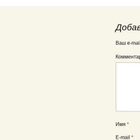
«Провидение 
«Белая перча
Доба
Ваш e-mai
Коммента
Имя
*
E-mail
*