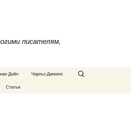
огими писателям,
Найти:
онан Дойл
Чарльз Диккенс
ия Артура
Статьи
Биография Чарльза
ойла
Диккенса
Грустная судьба
дения Конан
Владимира Арсеньева
Книги Чарльза
Диккенса
«Уэверли, или 60 лет
Мастер и Маргариты
ех,
ые
назад»
Избранные
«Сообщение Хебекука
«Посмертные запис
дения Конан
произведения Чарльза
Джефсона»
Пиквикского клуба»
Его книги дарят
Диккенса